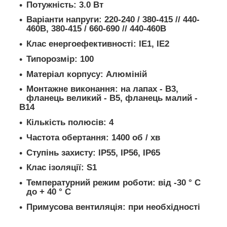
Потужність: 3.0 Вт
Варіанти напруги: 220-240 / 380-415 // 440-
460В, 380-415 / 660-690 // 440-460В
Клас енергоефективності: IE1, IE2
Типорозмір: 100
Матеріал корпусу: Алюміній
Монтажне виконання: на лапах - B3,
фланець великий - В5, фланець малий -
В14
Кількість полюсів: 4
Частота обертання: 1400 об / хв
Ступінь захисту: IP55, IP56, IP65
Клас ізоляції: S1
Температурний режим роботи: від -30 ° C
до + 40 ° C
Примусова вентиляція: при необхідності