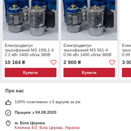
Електродвигун
Електродвигун
Елек
трьохфазний MS 100L1-4
трьохфазний MS 561-4
трьо
2.2 кВт 1400 об/хв 380В
0.06 кВт 1400 об/хв 380В
0.09
10 164
2 900
3 0
₴
₴
Купити
Купити
Про нас
100% позитивних з 5 відгуків за рік
Працює з 04.08.2020
м. Біла Церква
Клінічна 4/2, Біла Церква, Україна