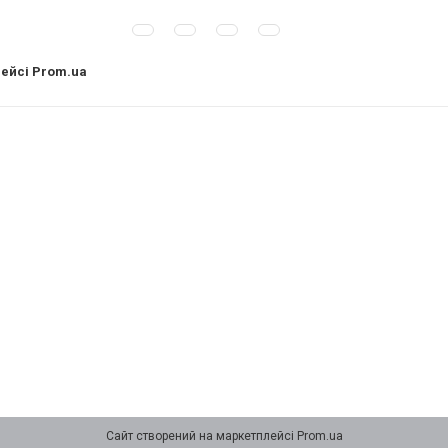
лейсі Prom.ua
Сайт створений на маркетплейсі
Prom.ua