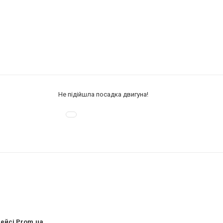
Не підійшла посадка двигуна!
лейсі Prom.ua