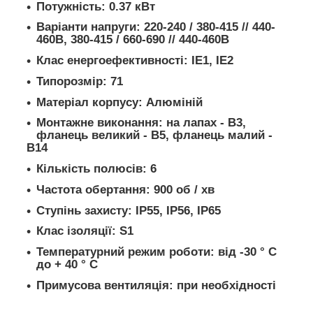
Потужність: 0.37 кВт
Варіанти напруги: 220-240 / 380-415 // 440-
460В, 380-415 / 660-690 // 440-460В
Клас енергоефективності: IE1, IE2
Типорозмір: 71
Матеріал корпусу: Алюміній
Монтажне виконання: на лапах - B3,
фланець великий - В5, фланець малий -
В14
Кількість полюсів: 6
Частота обертання: 900 об / хв
Ступінь захисту: IP55, IP56, IP65
Клас ізоляції: S1
Температурний режим роботи: від -30 ° C
до + 40 ° C
Примусова вентиляція: при необхідності