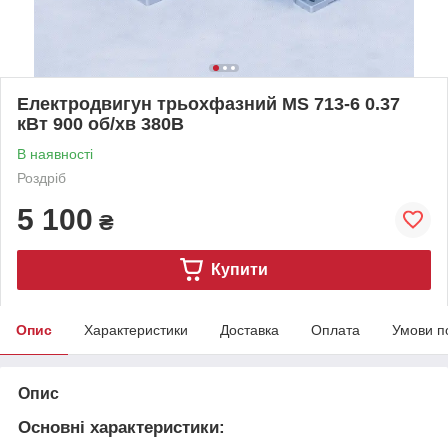
Електродвигун трьохфазний MS 713-6 0.37
кВт 900 об/хв 380В
В наявності
Роздріб
5 100
₴
Купити
Опис
Характеристики
Доставка
Оплата
Умови п
Опис
Основні характеристики: