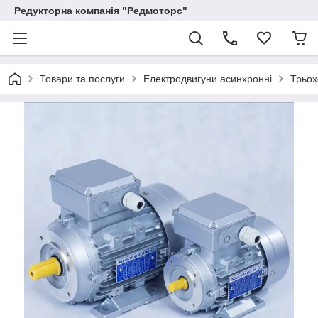
Редукторна компанія "Редмоторс"
Товари та послуги
Електродвигуни асинхронні
Трьох