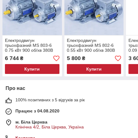
Електродвигун
Електродвигун
Елек
трьохфазний MS 803-6
трьохфазний MS 802-6
трьо
0.75 кВт 900 об/хв 380В
0.55 кВт 900 об/хв 380В
0.09
6 744
5 800
3 6
₴
₴
Купити
Купити
Про нас
100% позитивних з 5 відгуків за рік
Працює з 04.08.2020
м. Біла Церква
Клінічна 4/2, Біла Церква, Україна