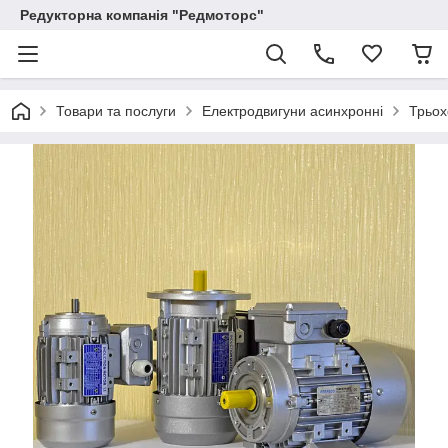
Редукторна компанія "Редмоторс"
Товари та послуги
Електродвигуни асинхронні
Трьох