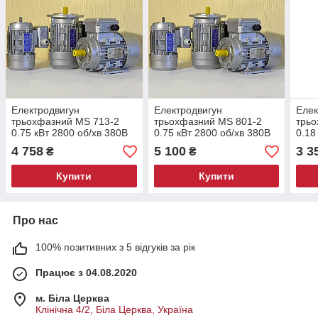
Електродвигун
Електродвигун
Елек
трьохфазний MS 713-2
трьохфазний MS 801-2
трьо
0.75 кВт 2800 об/хв 380В
0.75 кВт 2800 об/хв 380В
0.18
4 758
5 100
3 3
₴
₴
Купити
Купити
Про нас
100% позитивних з 5 відгуків за рік
Працює з 04.08.2020
м. Біла Церква
Клінічна 4/2, Біла Церква, Україна