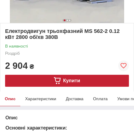
Електродвигун трьохфазний MS 562-2 0.12
кВт 2800 об/хв 380В
В наявності
Роздріб
2 904
₴
Купити
Опис
Характеристики
Доставка
Оплата
Умови п
Опис
Основні характеристики: