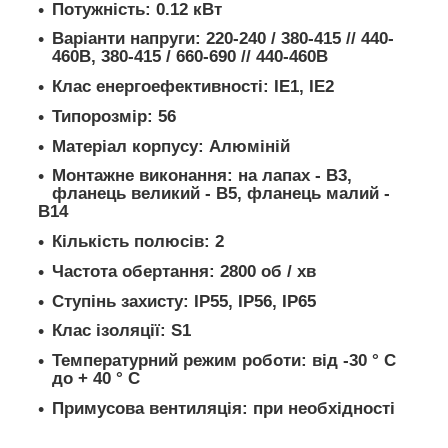
Потужність: 0.12 кВт
Варіанти напруги: 220-240 / 380-415 // 440-
460В, 380-415 / 660-690 // 440-460В
Клас енергоефективності: IE1, IE2
Типорозмір: 56
Матеріал корпусу: Алюміній
Монтажне виконання: на лапах - B3,
фланець великий - В5, фланець малий -
В14
Кількість полюсів: 2
Частота обертання: 2800 об / хв
Ступінь захисту: IP55, IP56, IP65
Клас ізоляції: S1
Температурний режим роботи: від -30 ° C
до + 40 ° C
Примусова вентиляція: при необхідності