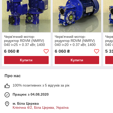
Черв'ячний мотор-
Черв'ячний мотор-
Черв
редуктор RDVM (NMRV)
редуктор RDVM (NMRV)
ред
040 і=25 + 0.37 кВт, 1400
040 і=20 + 0.37 кВт, 1400
040 
об/хв 3 фази (56 об/хв з
об/хв 3 фази (70 об/хв з
об/х
6 060
6 060
5 3
₴
₴
редуктора)
редуктора)
реду
Купити
Купити
Про нас
100% позитивних з 5 відгуків за рік
Працює з 04.08.2020
м. Біла Церква
Клінічна 4/2, Біла Церква, Україна