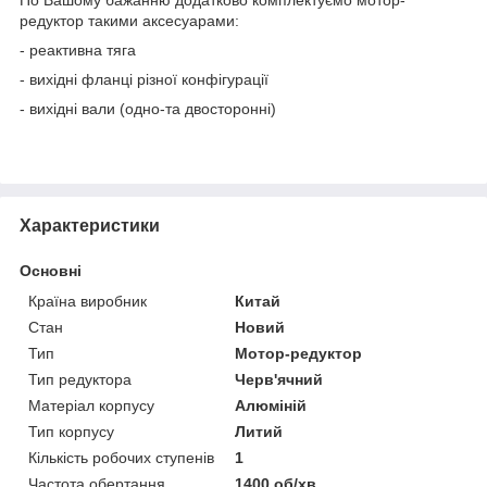
редуктор такими аксесуарами:
- реактивна тяга
- вихідні фланці різної конфігурації
- вихідні вали (одно-та двосторонні)
Характеристики
Основні
Країна виробник
Китай
Стан
Новий
Тип
Мотор-редуктор
Тип редуктора
Черв'ячний
Матеріал корпусу
Алюміній
Тип корпусу
Литий
Кількість робочих ступенів
1
Частота обертання
1400 об/хв