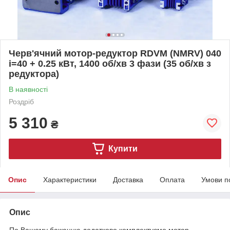
Черв'ячний мотор-редуктор RDVM (NMRV) 040
і=40 + 0.25 кВт, 1400 об/хв 3 фази (35 об/хв з
редуктора)
В наявності
Роздріб
5 310
₴
Купити
Опис
Характеристики
Доставка
Оплата
Умови п
Опис
По Вашому бажанню додатково комплектуємо мотор-