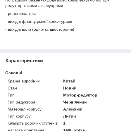
редуктор такими аксесуарами:
- реактивна тяга
- вихідні фланці різної конфігурації
- вихідні вали (одно-та двосторонні)
Характеристики
Основні
Країна виробник
Китай
Стан
Новий
Тип
Мотор-редуктор
Тип редуктора
Черв'ячний
Матеріал корпусу
Алюміній
Тип корпусу
Литий
Кількість робочих ступенів
1
Частота обертання
1400 об/хв