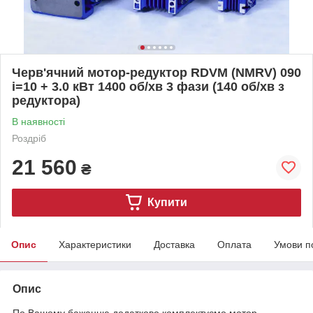
Черв'ячний мотор-редуктор RDVM (NMRV) 090
і=10 + 3.0 кВт 1400 об/хв 3 фази (140 об/хв з
редуктора)
В наявності
Роздріб
21 560
₴
Купити
Опис
Характеристики
Доставка
Оплата
Умови п
Опис
По Вашому бажанню додатково комплектуємо мотор-