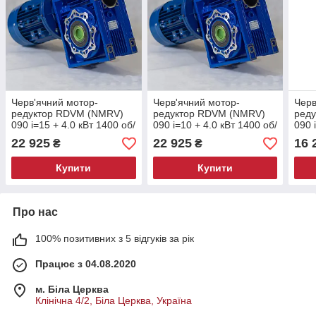
Черв'ячний мотор-
Черв'ячний мотор-
Черв
редуктор RDVM (NMRV)
редуктор RDVM (NMRV)
ред
090 і=15 + 4.0 кВт 1400 об/
090 і=10 + 4.0 кВт 1400 об/
090 
хв 3 фази (93.3 об/хв з
хв 3 фази (140 об/хв з
об/х
22 925
22 925
16 
₴
₴
редуктора)
редуктора)
реду
Купити
Купити
Про нас
100% позитивних з 5 відгуків за рік
Працює з 04.08.2020
м. Біла Церква
Клінічна 4/2, Біла Церква, Україна