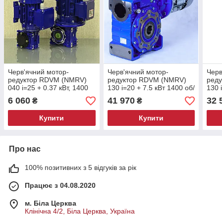
Черв'ячний мотор-
Черв'ячний мотор-
Черв
редуктор RDVM (NMRV)
редуктор RDVM (NMRV)
ред
040 і=25 + 0.37 кВт, 1400
130 і=20 + 7.5 кВт 1400 об/
130 
об/хв 3 фази (56 об/хв з
хв 3 фази (70 об/хв з
хв 3
6 060
41 970
32 
₴
₴
редуктора)
редуктора)
реду
Купити
Купити
Про нас
100% позитивних з 5 відгуків за рік
Працює з 04.08.2020
м. Біла Церква
Клінічна 4/2, Біла Церква, Україна