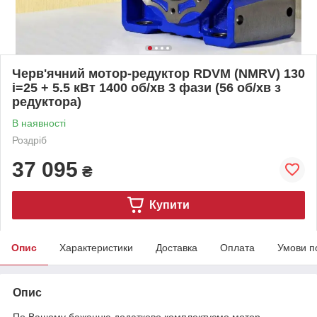
Черв'ячний мотор-редуктор RDVM (NMRV) 130
і=25 + 5.5 кВт 1400 об/хв 3 фази (56 об/хв з
редуктора)
В наявності
Роздріб
37 095
₴
Купити
Опис
Характеристики
Доставка
Оплата
Умови п
Опис
По Вашому бажанню додатково комплектуємо мотор-