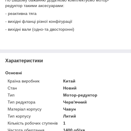
редуктор такими аксесуарами:
- реактивна тяга
- вихідні фланці різної конфігурації
- вихідні вали (одно-та двосторонні)
Характеристики
Основні
Країна виробник
Китай
Стан
Новий
Тип
Мотор-редуктор
Тип редуктора
Черв'ячний
Матеріал корпусу
Чавун
Тип корпусу
Литий
Кількість робочих ступенів
1
Частота обертання
1400 об/хв