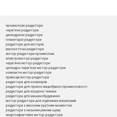
промислові редуктори
черв'ячні редуктори
циліндричні редуктори
планетарні редуктори
редуктори для моторів
високоточні редуктори
мотор-редуктори промислові
електромотор-редуктори
черв'ячні мотор-редуктори
циліндро-черв'ячні мотор-редуктори
компактні мотор-редуктори
приводи мотор-редуктори
редуктори для конвеєрів
редуктори для гірничо-видобувної промисловості
редуктори для аграрної техніки
редуктори для машинобудування
мотор-редуктори для підйомних механізмів
редуктори з високим крутним моментом
редуктори з низьким рівнем шуму
енергоефективні мотор-редуктори