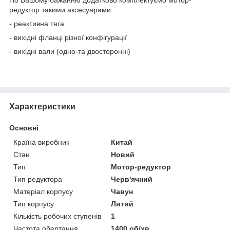
редуктор такими аксесуарами:
- реактивна тяга
- вихідні фланці різної конфігурації
- вихідні вали (одно-та двосторонні)
Характеристики
Основні
Країна виробник
Китай
Стан
Новий
Тип
Мотор-редуктор
Тип редуктора
Черв'ячний
Матеріал корпусу
Чавун
Тип корпусу
Литий
Кількість робочих ступенів
1
Частота обертання
1400 об/хв