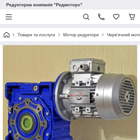
Редукторна компанія "Редмоторс"
Товари та послуги
Мотор-редуктори
Черв'ячний мото