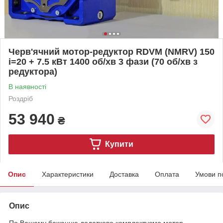
Черв'ячний мотор-редуктор RDVM (NMRV) 150
і=20 + 7.5 кВт 1400 об/хв 3 фази (70 об/хв з
редуктора)
В наявності
Роздріб
53 940
₴
Купити
Опис
Характеристики
Доставка
Оплата
Умови п
Опис
По Вашому бажанню додатково комплектуємо мотор-