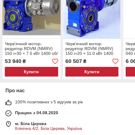
Черв'ячний мотор-
Черв'ячний мотор-
Черв
редуктор RDVM (NMRV)
редуктор RDVM (NMRV)
ред
150 і=30 + 7.5 кВт 1400 об/
150 і=20 + 11.0 кВт 1400
040 
хв 3 фази (46.7 об/хв з
об/хв 3 фази (70 об/хв з
об/х
53 940
60 507
6 0
₴
₴
редуктора)
редуктора)
реду
Купити
Купити
Про нас
100% позитивних з 5 відгуків за рік
Працює з 04.08.2020
м. Біла Церква
Клінічна 4/2, Біла Церква, Україна