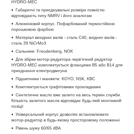
HYDRO-MEC
Габаритні та приєднувальні розміри повністю
відповідають типу NMRV і його аналогам
Алюмінієвий корпус. Пофарбований термостійкою
порошковою фарбою
Матеріал вихідних валів - сталь С40, вхідних валів -
сталь 39 NiCrMo3
Сальники: Freudenberg, NOK
Для збірки мотор-редуктора черв'ячний редуктор
HYDRO-MEC комплектується фланцями В5 або В14 для
приєднання електродвигуна
Підшипники і манжети: KOYO, NSK, KBC
Комплектуються графітовими прокладками
Синтетичне масло вже залито на весь термін служби.
Кількість залитого масла відповідає будь-якій монтажній
позіції
Універсальний корпус дозволяє встановлювати
мотор-редуктор в будь-якому просторовому положенні
Рівень шуму 60/65 dBA