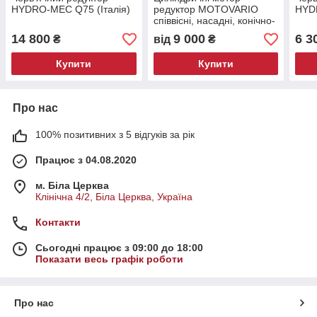
HYDRO-MEC Q75 (Італія)
редуктор MOTOVARIO
HYDR
співвісні, насадні, конічно-
циліндричні, з
14 800
9 000
6 3
₴
від
₴
паралельними валами
Купити
Купити
Про нас
100% позитивних з 5 відгуків за рік
Працює з 04.08.2020
м. Біла Церква
Клінічна 4/2, Біла Церква, Україна
Контакти
Сьогодні працює з 09:00 до 18:00
Показати весь графік роботи
Про нас