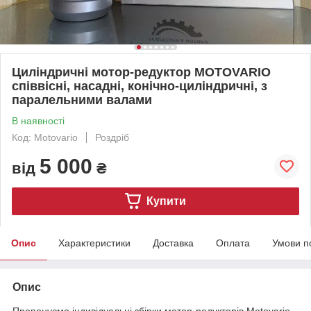
Циліндричні мотор-редуктор MOTOVARIO
співвісні, насадні, конічно-циліндричні, з
паралельними валами
В наявності
Код: Motovario
Роздріб
5 000
від
₴
Купити
Опис
Характеристики
Доставка
Оплата
Умови п
Опис
Пропонуємо індивідуальні збірки мотор-редукторів Motovario