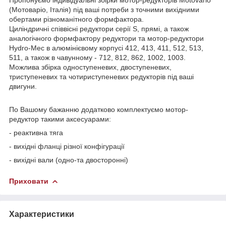
(Мотоваріо, Італія) під ваші потреби з точними вихідними
обертами різноманітного формфактора.
Циліндричні співвісні редуктори серії S, прямі, а також
аналогічного формфактору редуктори та мотор-редуктори
Hydro-Mec в алюмінієвому корпусі 412, 413, 411, 512, 513,
511, а також в чавунному - 712, 812, 862, 1002, 1003.
Можлива збірка одноступеневих, двоступеневих,
триступеневих та чотириступеневих редукторів під ваші
двигуни.
По Вашому бажанню додатково комплектуємо мотор-
редуктор такими аксесуарами:
- реактивна тяга
- вихідні фланці різної конфігурації
- вихідні вали (одно-та двосторонні)
Приховати
Характеристики