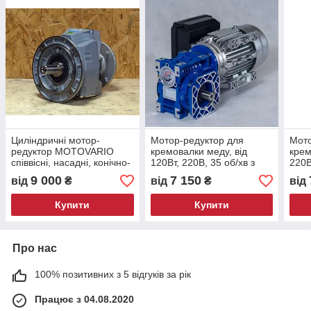
Циліндричні мотор-
Мотор-редуктор для
Мото
редуктор MOTOVARIO
кремовалки меду, від
крем
співвісні, насадні, конічно-
120Вт, 220В, 35 об/хв з
220В
циліндричні, з
редуктора + вихідний вал
+ ви
9 000
7 150
від
₴
від
₴
від
паралельними валами
+ фланець
Купити
Купити
Про нас
100% позитивних з 5 відгуків за рік
Працює з 04.08.2020