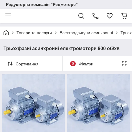
Редукторна компанія "Редмоторс"
Товари та послуги
Електродвигуни асинхронні
Трьох
Трьохфазні асинхронні електромотори 900 об/хв
Сортування
0
Фільтри